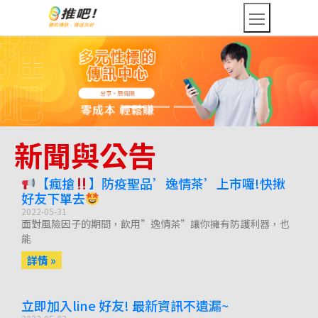
新聞與公告
【瘋搶
】防疫聖品’逸情茶’上市囉!快揪
好友下單去
2022-05-31
面對風險因子的期間，飲用”逸情茶”讓你擁有防護利器，也
能
詳情 »
立即加入line 好友! 最新資訊不遺漏~