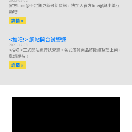
2022-05-02
官方Line@不定期更新最新資訊，快加入官方line@與小編互
動吧!
詳情 »
<推吧!> 網站開台試營運
2021-12-08
<推吧!>正式開站進行試營運。各式優質商品將陸續整理上架，
敬請期待！
詳情 »