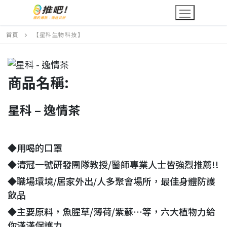
Skip
to
content
首頁
【星科生物科技】
商品名稱:
星科 – 逸情茶
◆用喝的口罩
◆清冠一號研發團隊教授/醫師專業人士皆強烈推薦!!
◆職場環境/居家外出/人多聚會場所，最佳身體防護
飲品
◆主要原料，魚腥草/薄荷/紫蘇…等，六大植物力給
你滿滿保護力